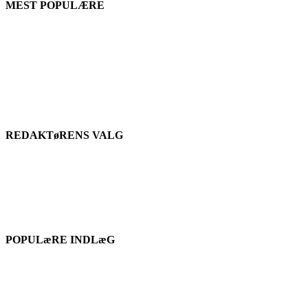
MEST POPULÆRE
REDAKTøRENS VALG
POPULæRE INDLæG