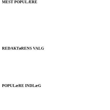
MEST POPULÆRE
REDAKTøRENS VALG
POPULæRE INDLæG