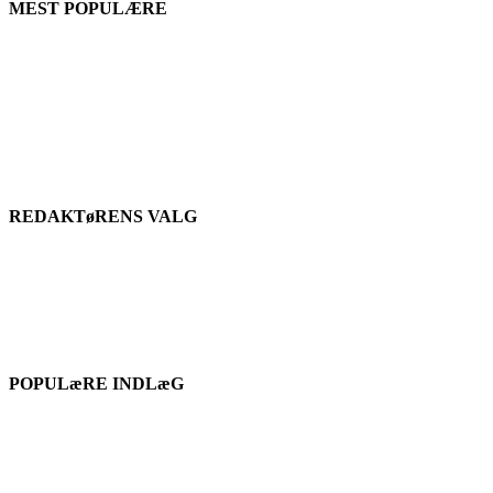
MEST POPULÆRE
REDAKTøRENS VALG
POPULæRE INDLæG