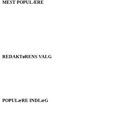
MEST POPULÆRE
REDAKTøRENS VALG
POPULæRE INDLæG