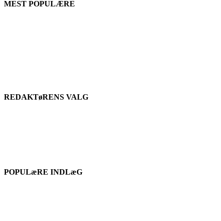
MEST POPULÆRE
REDAKTøRENS VALG
POPULæRE INDLæG