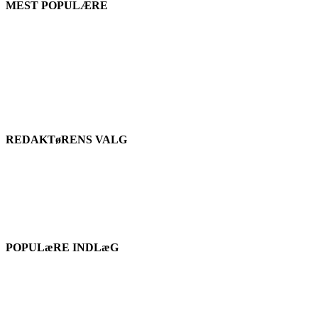
MEST POPULÆRE
REDAKTøRENS VALG
POPULæRE INDLæG