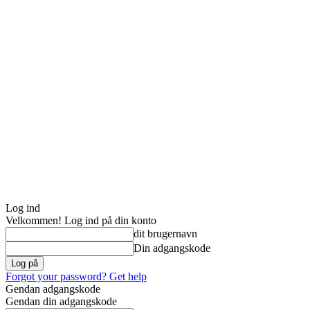
Log ind
Velkommen! Log ind på din konto
dit brugernavn
Din adgangskode
Forgot your password? Get help
Gendan adgangskode
Gendan din adgangskode