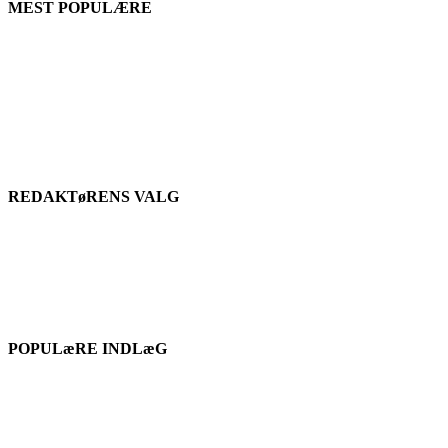
MEST POPULÆRE
REDAKTøRENS VALG
POPULæRE INDLæG