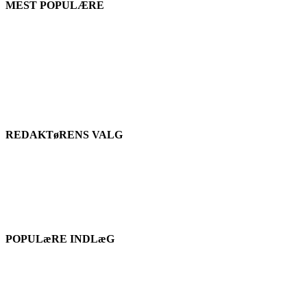
MEST POPULÆRE
REDAKTøRENS VALG
POPULæRE INDLæG