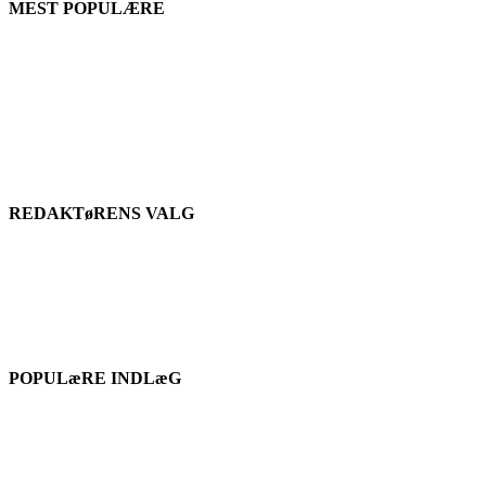
MEST POPULÆRE
REDAKTøRENS VALG
POPULæRE INDLæG