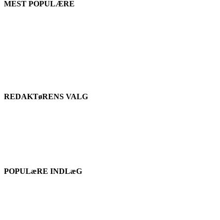
MEST POPULÆRE
REDAKTøRENS VALG
POPULæRE INDLæG