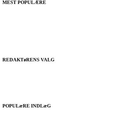
MEST POPULÆRE
REDAKTøRENS VALG
POPULæRE INDLæG