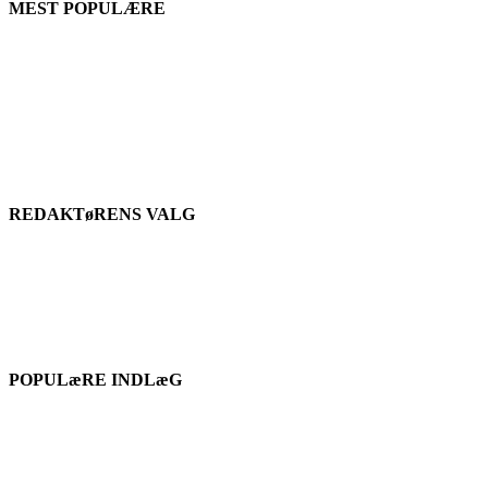
MEST POPULÆRE
REDAKTøRENS VALG
POPULæRE INDLæG