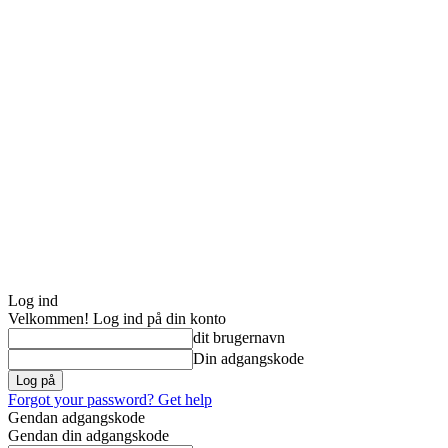
Log ind
Velkommen! Log ind på din konto
dit brugernavn
Din adgangskode
Forgot your password? Get help
Gendan adgangskode
Gendan din adgangskode