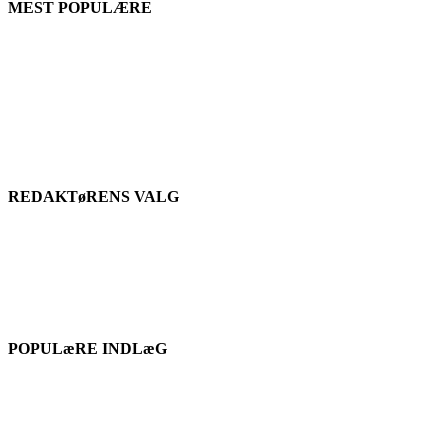
MEST POPULÆRE
REDAKTøRENS VALG
POPULæRE INDLæG