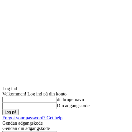
Log ind
Velkommen! Log ind på din konto
dit brugernavn
Din adgangskode
Forgot your password? Get help
Gendan adgangskode
Gendan din adgangskode