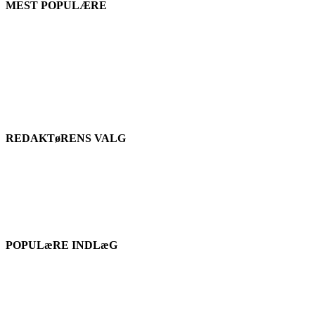
MEST POPULÆRE
REDAKTøRENS VALG
POPULæRE INDLæG