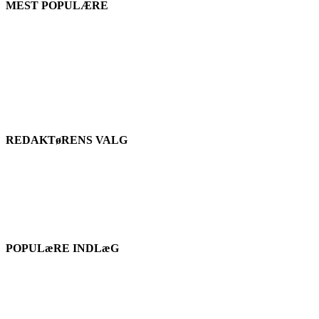
MEST POPULÆRE
REDAKTøRENS VALG
POPULæRE INDLæG