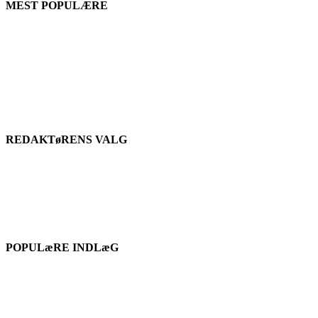
MEST POPULÆRE
REDAKTøRENS VALG
POPULæRE INDLæG