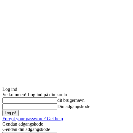
Log ind
Velkommen! Log ind på din konto
dit brugernavn
Din adgangskode
Forgot your password? Get help
Gendan adgangskode
Gendan din adgangskode