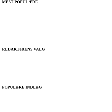
MEST POPULÆRE
REDAKTøRENS VALG
POPULæRE INDLæG