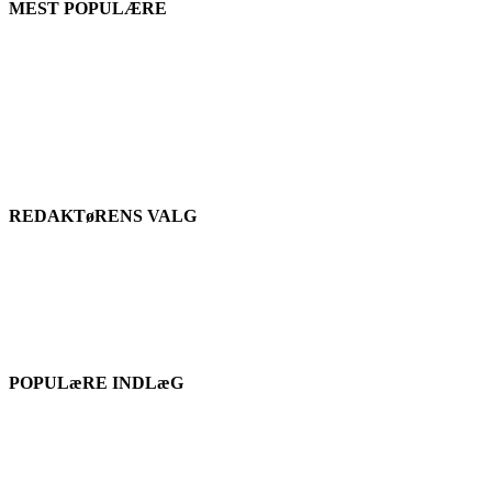
MEST POPULÆRE
REDAKTøRENS VALG
POPULæRE INDLæG