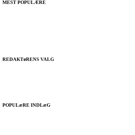
MEST POPULÆRE
REDAKTøRENS VALG
POPULæRE INDLæG