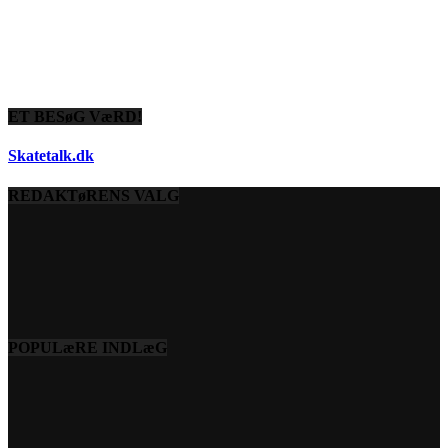
ET BESøG VæRD!
Skatetalk.dk
REDAKTøRENS VALG
POPULæRE INDLæG